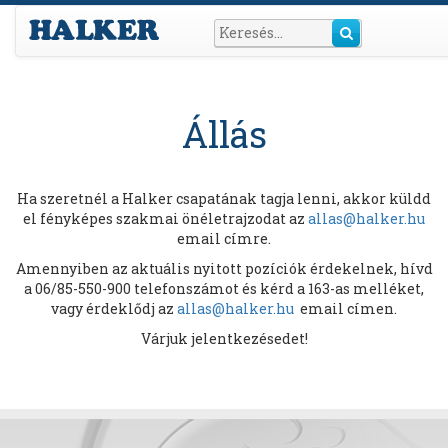
Állás
Ha szeretnél a Halker csapatának tagja lenni, akkor küldd
el fényképes szakmai önéletrajzodat az
allas@halker.hu
email címre.
Amennyiben az aktuális nyitott pozíciók érdekelnek, hívd
a 06/85-550-900 telefonszámot és kérd a 163-as melléket,
vagy érdeklődj az
allas@halker.hu
email címen.
Várjuk jelentkezésedet!