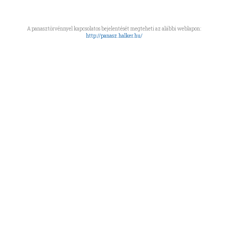
A panasztörvénnyel kapcsolatos bejelentését megteheti az alábbi weblapon:
http://panasz.halker.hu/