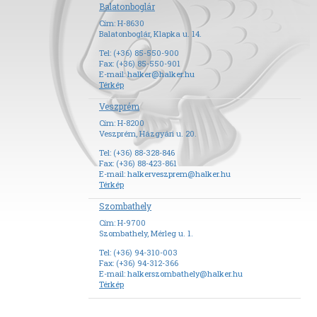
Balatonboglár
Cím: H-8630
Balatonboglár, Klapka u. 14.
Tel: (+36) 85-550-900
Fax: (+36) 85-550-901
E-mail:
halker@halker.hu
Térkép
Veszprém
Cím: H-8200
Veszprém, Házgyári u. 20.
Tel: (+36) 88-328-846
Fax: (+36) 88-423-861
E-mail:
halkerveszprem@halker.hu
Térkép
Szombathely
Cím: H-9700
Szombathely, Mérleg u. 1.
Tel: (+36) 94-310-003
Fax: (+36) 94-312-366
E-mail:
halkerszombathely@halker.hu
Térkép