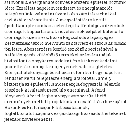
színvonalú, energiahatékony és korszerű épületet hoztunk
létre. Emellett napelemrendszert és energiatárolót
telepítettünk, valamint üzemi- és számítástechnikai
eszközöket vásároltunk. A megvalósításra került
épületkomplexumban a jelenlegi halfeldolgozó üzemünk
csomagolókapacitásának növelésének céljából különálló
csomagoló üzemrész, hozzá kapcsolódó alapanyag és
késztermék tároló mélyhűtő raktárrész és szociális blokk
jön létre. A beszerzésre kerülő eszközök segítségével a
halfeldolgozás különböző termékei számára tudjuk
biztosítani a nagykereskedelmi és a kiskereskedelmi
piac eltérő csomagolási igényeinek való megfelelést.
Energiahatékonysági beruházási elemként egy napelem
rendszer kerül telepítésre energiatárolóval , amely
biztosítja az épület villamosenergia-fogyasztás jelentős
részének kiváltását megújuló energiával. A fenti
tényszerű, kézzel fogható vagy számszerűsíthető
eredmények mellett projektünk megvalósítása hozzájárul
Hazánk és kistérségünk kibocsátásának,
foglalkoztatottságának és gazdasági hozzáadott értékének
jelentős növeléséhez is.