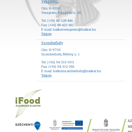
Veszprém
Cím: H-8200
Veszprém, Házgyári u. 20.
Tel: (+36) 88-328-846
Fax: (+36) 88-423-861
E-mail:
halkerveszprem@halker.hu
Térkép
Szombathely
Cím: H-9700
Szombathely, Mérleg u. 1.
Tel: (+36) 94-310-003
Fax: (+36) 94-312-366
E-mail:
halkerszombathely@halker.hu
Térkép