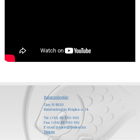
Balatonboglár
Cím: H-8630
Balatonboglár, Klapka u. 14.
Tel: (+36) 85-550-900
Fax: (+36) 85-550-901
E-mail:
halker@halker.hu
Térkép