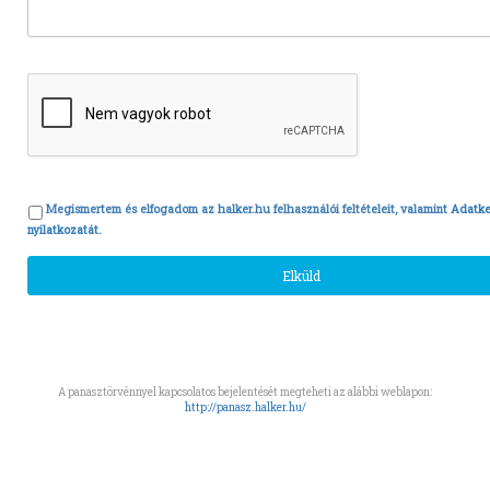
Megismertem és elfogadom az halker.hu felhasználói feltételeit, valamint
Adatke
nyilatkozatát.
A panasztörvénnyel kapcsolatos bejelentését megteheti az alábbi weblapon:
http://panasz.halker.hu/