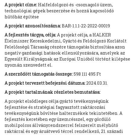
A projekt címe:
Halfeldolgozó és -csomagoló üzem,
technológiai gépek beszerzése és hozzá kapcsolódó
hűtőház építése
A projekt azonosítószáma:
BAR-1.1.1-22-
2022-00019
A fejlesztés tárgya, célja:
A projekt célja, a HALKER
Élelmiszer Kereskedelmi, Gyártó és Feldolgozó Korlátolt
Felelősségű Társaság részére támogatás biztosítása azon
negatív gazdasági hatások ellensúlyozására, amelyek az
Egyesült Királyságnak az Európai Unióból történt kilépése
nyomán szenvedett el.
A szerződött támogatás összege:
598 111 495 Ft
A projekt tervezett befejezési dátuma:
2024.03.31.
A projekt tartalmának részletes bemutatása:
A projekt elsődleges célja gyártó tevékenységünk
fejlesztése és stratégiai fagyasztott raktározási
tevékenységünk bővítése haltermékek tekintetében. A
fejlesztés keretében egy üzemrésszel, egy gördülő
mobilpolcos állványrendszerrel felszerelt mélyhűtő
raktárral és egy áruátvevő térrel rendelkező, 21. századi