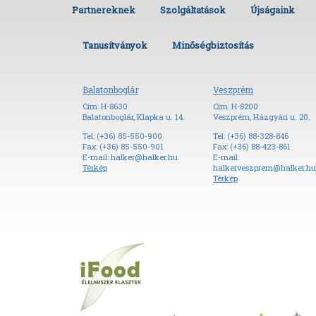
Partnereknek
Szolgáltatások
Újságaink
Tanusítványok
Minőségbiztosítás
Balatonboglár
Veszprém
Cím: H-8630
Cím: H-8200
Balatonboglár, Klapka u. 14.
Veszprém, Házgyári u. 20.
Tel: (+36) 85-550-900
Tel: (+36) 88-328-846
Fax: (+36) 85-550-901
Fax: (+36) 88-423-861
E-mail:
halker@halker.hu
E-mail:
Térkép
halkerveszprem@halker.hu
Térkép