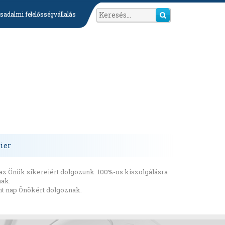
sadalmi felelősségvállalás
ier
az Önök sikereiért dolgozunk. 100%-os kiszolgálásra
nak.
int nap Önökért dolgoznak.