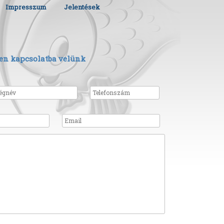
Impresszum
Jelentések
en kapcsolatba velünk