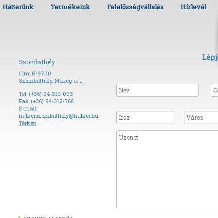
Hátterünk
Termékeink
Felelősségvállalás
Hírlevél
Lépj
Szombathely
Cím: H-9700
Szombathely, Mérleg u. 1.
Tel: (+36) 94-310-003
Fax: (+36) 94-312-366
E-mail:
halkerszombathely@halker.hu
Térkép