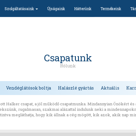
Szolgáltatásaink
Újságaink
Hátterünk
Termékeink
Tár
Csapatunk
Rólunk
Vendéglátósok boltja
Halászlé gyártás
Aktuális
Karr
tt Halker csapat, a jól működő csapatmunka. Mindannyian Önökért és 
ekszünk, rugalmasan, szakmai alázattal indulunk neki a mindennapok
intva megláthatja, hogy kik állnak a cég mögött, kik azok, akik nap m