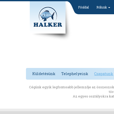
Főoldal
Rólunk
Küldetésünk
Telephelyeink
Csapatunk
Cégünk egyik legfontosabb jellemzője az összeszoko
tör
Az egyes osztályokra katt