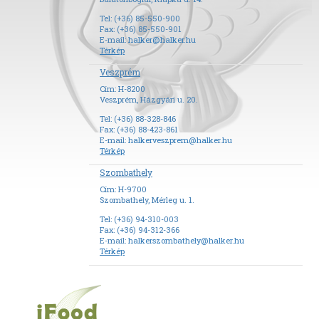
Tel: (+36) 85-550-900
Fax: (+36) 85-550-901
E-mail:
halker@halker.hu
Térkép
Veszprém
Cím: H-8200
Veszprém, Házgyári u. 20.
Tel: (+36) 88-328-846
Fax: (+36) 88-423-861
E-mail:
halkerveszprem@halker.hu
Térkép
Szombathely
Cím: H-9700
Szombathely, Mérleg u. 1.
Tel: (+36) 94-310-003
Fax: (+36) 94-312-366
E-mail:
halkerszombathely@halker.hu
Térkép