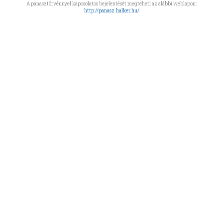
A panasztörvénnyel kapcsolatos bejelentését megteheti az alábbi weblapon:
http://panasz.halker.hu/