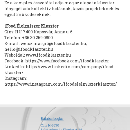
Ez a komplex összetétel adja meg az alapot a klaszter
lényegét adó kollektív tudásnak, közös projekteknek és
együttműködéseknek.
iFood Élelmiszer Klaszter
Cím: HU 7400 Kaposvár, Anna u. 6.
Telefon: +36 30 259 0800
E-mail: weisz.margit@ifoodklaszter.hu;
hello@ifoodklaszter.hu
Weboldal: www.ifoodklaszter.hu
Facebook: https://www.facebook.com/ifoodklaszter
LinkedIn: https://www.linkedin.com/company/ifood-
klaszter/
Instagram:
https://www.instagram.com/ifoodelelmiszerklaszter/
Balatonboglár
Cím: H-8630
Balatonboglár, Klapka u. 14.