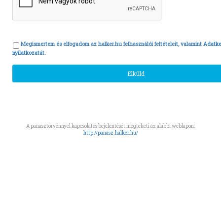
Megismertem és elfogadom az halker.hu felhasználói feltételeit, valamint
Adatke
nyilatkozatát.
A panasztörvénnyel kapcsolatos bejelentését megteheti az alábbi weblapon:
http://panasz.halker.hu/