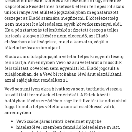
késedelembe esik, köteles a kereskedelmi ügyletekhez
kapcsolódó késedelmes fizetések elleni fellépésről szóló
uniós irányelvet átültető jogszabályban meghatározott
összeget az Eladó számára megfizetni. E kötelezettség
nem mentesít a késedelem egyéb következményei alól.
Ha a pénztartozás teljesítésként fizetett összeg a teljes
tartozás kiegyenlítésére nem elegendő, azt Eladó
elsősorban a költségekre, majd a kamatra, végül a
tőketartozásra számolja el.
Eladó az áru tulajdonjogát a vételár teljes kiegyenlítéséig
fenntartja. Amennyiben Vevő az áru vételárát a második
felszólítást követően sem egyenlíti ki, Eladó jogosult a
tulajdonában, de a Vevő birtokában lévő árut elszállítani,
azzal sajátjaként rendelkezni.
Vevő semmilyen okra hivatkozva sem tarthatja vissza a
leszállított termékek ellenértékét. A Felek között
hatályban lévő szerződében rögzített fizetési kondícióktól
függetlenül a teljes vételár azonnal esedékessé válik,
amennyiben
Vevő csődeljárás iránti kérelmet nyújt be
hitelezőivel szemben fennálló késedelme miatt,