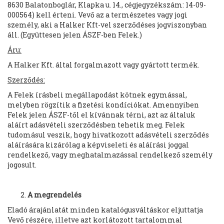
8630 Balatonboglár, Klapka u. 14., cégjegyzékszám: 14-09-
000564) kell érteni. Vevő az a természetes vagy jogi
személy, aki a Halker Kft-vel szerződéses jogviszonyban
áll. (Együttesen jelen ÁSZF-ben Felek.)
Áru:
A Halker Kft. által forgalmazott vagy gyártott termék.
Szerződés:
A Felek írásbeli megállapodást kötnek egymással,
melyben rögzítik a fizetési kondíciókat. Amennyiben
Felek jelen ÁSZF-től el kívánnak térni, azt az általuk
aláírt adásvételi szerződésben tehetik meg. Felek
tudomásul veszik, hogy hivatkozott adásvételi szerződés
aláírására kizárólag a képviseleti és aláírási joggal
rendelkező, vagy meghatalmazással rendelkező személy
jogosult.
A megrendelés
Eladó árajánlatát minden katalógusváltáskor eljuttatja
Vevő részére, illetve azt korlátozott tartalommal