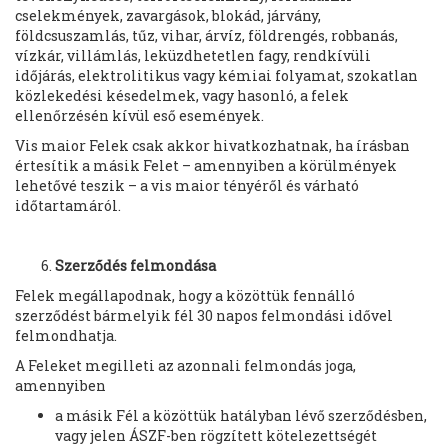
cselekmények, zavargások, blokád, járvány,
földcsuszamlás, tűz, vihar, árvíz, földrengés, robbanás,
vízkár, villámlás, leküzdhetetlen fagy, rendkívüli
időjárás, elektrolitikus vagy kémiai folyamat, szokatlan
közlekedési késedelmek, vagy hasonló, a felek
ellenőrzésén kívül eső események.
Vis maior Felek csak akkor hivatkozhatnak, ha írásban
értesítik a másik Felet – amennyiben a körülmények
lehetővé teszik – a vis maior tényéről és várható
időtartamáról.
Szerződés felmondása
Felek megállapodnak, hogy a közöttük fennálló
szerződést bármelyik fél 30 napos felmondási idővel
felmondhatja.
A Feleket megilleti az azonnali felmondás joga,
amennyiben
a másik Fél a közöttük hatályban lévő szerződésben,
vagy jelen ÁSZF-ben rögzített kötelezettségét