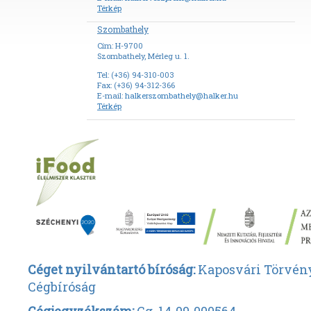
Térkép
Szombathely
Cím: H-9700
Szombathely, Mérleg u. 1.
Tel: (+36) 94-310-003
Fax: (+36) 94-312-366
E-mail:
halkerszombathely@halker.hu
Térkép
Céget nyilvántartó bíróság:
Kaposvári Törvén
Cégbíróság
Cégjegyzékszám:
Cg. 14-09-000564