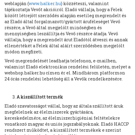
weblapján (
www.halker.hu
) közzéteszi, valamint
tájékoztatja Vevőt akcióiról. Eladó vállalja, hogy a Felek
között létrejött szerződés alapján esetileg megrendelt és
az Eladó által forgalmazott/gyártott áruféleséget Vevő
részére, a Vevő által megjelölt minőségben és
mennyiségben leszállítja és Vevő részére átadja. Vevő
vállalja, hogy a megrendelt árut Eladótól átveszi és annak
ellenértékét a Felek által aláírt szerződésben megjelölt
módon megfizeti.
Vevő megrendelését leadhatja telefonon, e-mailben,
valamint Eladó elektronikus rendelési felületén, melyet a
webshop.halker.hu címen ér el. Mindhárom platformon
24 órás rendelési lehetőség áll a Vevők rendelkezésére.
A kiszállított termék
Eladó szavatosságot vállal, hogy az általa szállított áruk
megfelelnek az élelmiszerek gyártására,
kereskedelmére, az élelmiszerhigiéniai feltételekre
vonatkozó magyar és uniós jogszabályoknak. Eladó HACCP
rendszert működtet, a kiszállított termékek e szerint