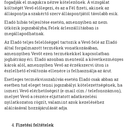
fogadják el magukra nézve kötelezőnek. A vizsgálat
költségét Vevő előlegezi, és az a Fél fizeti, akinek az
álláspontja a szakértő szerv álláspontjától távolabb esik.
Eladó hibás teljesítése esetén, amennyiben az nem
ütközik jogszabályba, Felek árleszállításban is
megállapodhatnak.
Az Eladó teljes felelőséggel tartozik a Vevő felé az Eladó
által forgalmazott termékek vonatkozásában,
amennyiben Vevőt ezen termékekkel kapcsolatban
joghátrány éri. Eladó azonban mentesül a következményes
károk alól, amennyiben Vevő az érzékszervi úton is
észlelhető elváltozás ellenére is felhasználja az árut.
Esetleges termékvisszahívás esetén Eladó csak abban az
esetben tud eleget tenni jogszabályi kötelezettségének, ha
ismeri Vevő elérhetőségeit (e-mail cím / telefonszámon),
melyet Vevő a részére eljuttatott adatkezelési
nyilatkozaton rögzít, valamint azok kezeléséhez
aláírásával hozzájárulását adja.
Fizetési feltételek