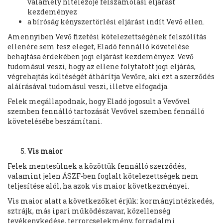
valamely hitelezője felszámolási eljárást
kezdeményez
a bíróság kényszertörlési eljárást indít Vevő ellen.
Amennyiben Vevő fizetési kötelezettségének felszólítás
ellenére sem tesz eleget, Eladó fennálló követelése
behajtása érdekében jogi eljárást kezdeményez. Vevő
tudomásul veszi, hogy az ellene folytatott jogi eljárás,
végrehajtás költéségét áthárítja Vevőre, aki ezt a szerződés
aláírásával tudomásul veszi, illetve elfogadja.
Felek megállapodnak, hogy Eladó jogosult a Vevővel
szemben fennálló tartozását Vevővel szemben fennálló
követelésébe beszámítani.
Vis maior
Felek mentesülnek a közöttük fennálló szerződés,
valamint jelen ÁSZF-ben foglalt kötelezettségek nem
teljesítése alól, ha azok vis maior következményei.
Vis maior alatt a következőket érjük: kormányintézkedés,
sztrájk, más ipari működészavar, közellenség
tevékenykedése, terrorcselekmény, forradalmi