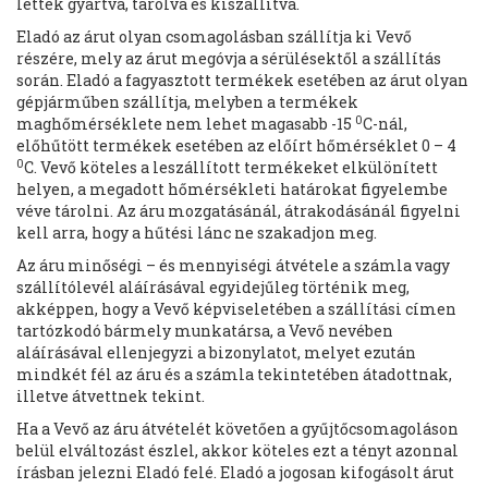
lettek gyártva, tárolva és kiszállítva.
Eladó az árut olyan csomagolásban szállítja ki Vevő
részére, mely az árut megóvja a sérülésektől a szállítás
során. Eladó a fagyasztott termékek esetében az árut olyan
gépjárműben szállítja, melyben a termékek
0
maghőmérséklete nem lehet magasabb -15
C-nál,
előhűtött termékek esetében az előírt hőmérséklet 0 – 4
0
C. Vevő köteles a leszállított termékeket elkülönített
helyen, a megadott hőmérsékleti határokat figyelembe
véve tárolni. Az áru mozgatásánál, átrakodásánál figyelni
kell arra, hogy a hűtési lánc ne szakadjon meg.
Az áru minőségi – és mennyiségi átvétele a számla vagy
szállítólevél aláírásával egyidejűleg történik meg,
akképpen, hogy a Vevő képviseletében a szállítási címen
tartózkodó bármely munkatársa, a Vevő nevében
aláírásával ellenjegyzi a bizonylatot, melyet ezután
mindkét fél az áru és a számla tekintetében átadottnak,
illetve átvettnek tekint.
Ha a Vevő az áru átvételét követően a gyűjtőcsomagoláson
belül elváltozást észlel, akkor köteles ezt a tényt azonnal
írásban jelezni Eladó felé. Eladó a jogosan kifogásolt árut