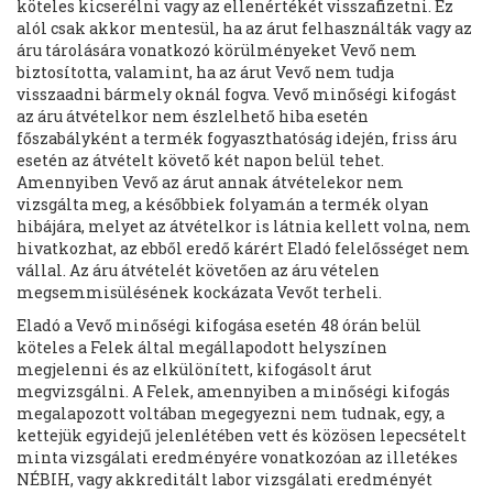
köteles kicserélni vagy az ellenértékét visszafizetni. Ez
alól csak akkor mentesül, ha az árut felhasználták vagy az
áru tárolására vonatkozó körülményeket Vevő nem
biztosította, valamint, ha az árut Vevő nem tudja
visszaadni bármely oknál fogva. Vevő minőségi kifogást
az áru átvételkor nem észlelhető hiba esetén
főszabályként a termék fogyaszthatóság idején, friss áru
esetén az átvételt követő két napon belül tehet.
Amennyiben Vevő az árut annak átvételekor nem
vizsgálta meg, a későbbiek folyamán a termék olyan
hibájára, melyet az átvételkor is látnia kellett volna, nem
hivatkozhat, az ebből eredő kárért Eladó felelősséget nem
vállal. Az áru átvételét követően az áru vételen
megsemmisülésének kockázata Vevőt terheli.
Eladó a Vevő minőségi kifogása esetén 48 órán belül
köteles a Felek által megállapodott helyszínen
megjelenni és az elkülönített, kifogásolt árut
megvizsgálni. A Felek, amennyiben a minőségi kifogás
megalapozott voltában megegyezni nem tudnak, egy, a
kettejük egyidejű jelenlétében vett és közösen lepecsételt
minta vizsgálati eredményére vonatkozóan az illetékes
NÉBIH, vagy akkreditált labor vizsgálati eredményét