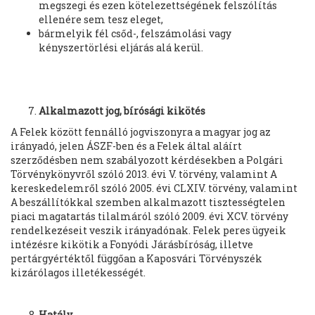
megszegi és ezen kötelezettségének felszólítás
ellenére sem tesz eleget,
bármelyik fél csőd-, felszámolási vagy
kényszertörlési eljárás alá kerül.
Alkalmazott jog, bírósági kikötés
A Felek között fennálló jogviszonyra a magyar jog az
irányadó, jelen ÁSZF-ben és a Felek által aláírt
szerződésben nem szabályozott kérdésekben a Polgári
Törvénykönyvről szóló 2013. évi V. törvény, valamint A
kereskedelemről szóló 2005. évi CLXIV. törvény, valamint
A beszállítókkal szemben alkalmazott tisztességtelen
piaci magatartás tilalmáról szóló 2009. évi XCV. törvény
rendelkezéseit veszik irányadónak. Felek peres ügyeik
intézésre kikötik a Fonyódi Járásbíróság, illetve
pertárgyértéktől függőan a Kaposvári Törvényszék
kizárólagos illetékességét.
Hatály