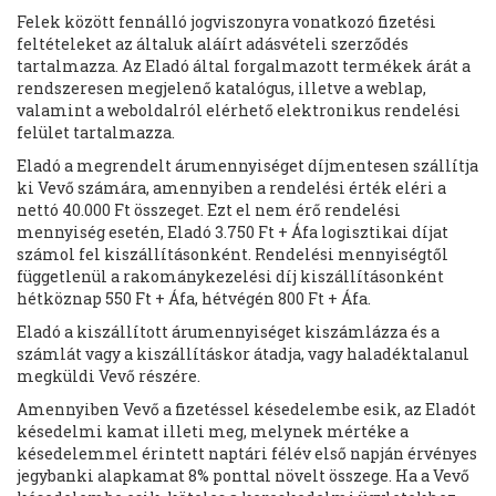
Felek között fennálló jogviszonyra vonatkozó fizetési
feltételeket az általuk aláírt adásvételi szerződés
tartalmazza. Az Eladó által forgalmazott termékek árát a
rendszeresen megjelenő katalógus, illetve a weblap,
valamint a weboldalról elérhető elektronikus rendelési
felület tartalmazza.
Eladó a megrendelt árumennyiséget díjmentesen szállítja
ki Vevő számára, amennyiben a rendelési érték eléri a
nettó 40.000 Ft összeget. Ezt el nem érő rendelési
mennyiség esetén, Eladó 3.750 Ft + Áfa logisztikai díjat
számol fel kiszállításonként. Rendelési mennyiségtől
függetlenül a rakománykezelési díj kiszállításonként
hétköznap 550 Ft + Áfa, hétvégén 800 Ft + Áfa.
Eladó a kiszállított árumennyiséget kiszámlázza és a
számlát vagy a kiszállításkor átadja, vagy haladéktalanul
megküldi Vevő részére.
Amennyiben Vevő a fizetéssel késedelembe esik, az Eladót
késedelmi kamat illeti meg, melynek mértéke a
késedelemmel érintett naptári félév első napján érvényes
jegybanki alapkamat 8% ponttal növelt összege. Ha a Vevő