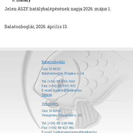
Jelen ÁSZF hatálybalépésének napja 2026. május 1.
Balatonboglár, 2026. április 13.
Balatonboglár
Cím: H-8630
Balatonboglár, Klapka u. 14.
Tel: (+36) 85-550-900
Fax: (+36) 85-550-901
E-mail:
halker@halker.hu
Térkép
Veszprém
Cím: H-8200
Veszprém, Házgyári u. 20.
Tel: (+36) 88-328-846
Fax: (+36) 88-423-861
E-mail:
halkerveszprem@halker.hu