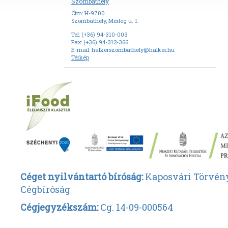
Szombathely
Cím: H-9700
Szombathely, Mérleg u. 1.
Tel: (+36) 94-310-003
Fax: (+36) 94-312-366
E-mail:
halkerszombathely@halker.hu
Térkép
Céget nyilvántartó bíróság:
Kaposvári Törvén
Cégbíróság
Cégjegyzékszám:
Cg. 14-09-000564