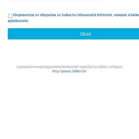
Megismertem és elfogadom az halker.hu felhasználói feltételeit, valamint
Adatke
nyilatkozatát.
A panasztörvénnyel kapcsolatos bejelentését megteheti az alábbi weblapon:
http://panasz.halker.hu/