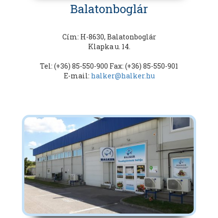
Balatonboglár
Cím: H-8630, Balatonboglár
Klapka u. 14.
Tel: (+36) 85-550-900 Fax: (+36) 85-550-901
E-mail:
halker@halker.hu