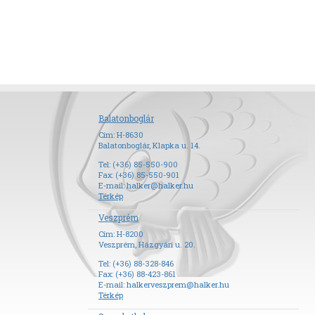
Balatonboglár
Cím: H-8630
Balatonboglár, Klapka u. 14.
Tel: (+36) 85-550-900
Fax: (+36) 85-550-901
E-mail:
halker@halker.hu
Térkép
Veszprém
Cím: H-8200
Veszprém, Házgyári u. 20.
Tel: (+36) 88-328-846
Fax: (+36) 88-423-861
E-mail:
halkerveszprem@halker.hu
Térkép