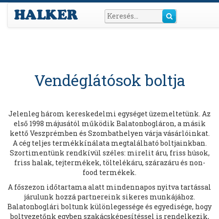
Vendéglátósok boltja
Jelenleg három kereskedelmi egységet üzemeltetünk. Az
első 1998 májusától működik Balatonbogláron, a másik
kettő Veszprémben és Szombathelyen várja vásárlóinkat.
A cég teljes termékkínálata megtalálható boltjainkban.
Szortimentünk rendkívül széles: mirelit áru, friss húsok,
friss halak, tejtermékek, töltelékáru, szárazáru és non-
food termékek.
A főszezon időtartama alatt mindennapos nyitva tartással
járulunk hozzá partnereink sikeres munkájához.
Balatonboglári boltunk különlegessége és egyedisége, hogy
boltvezetőnk egyben szakácsképesítéssel is rendelkezik,