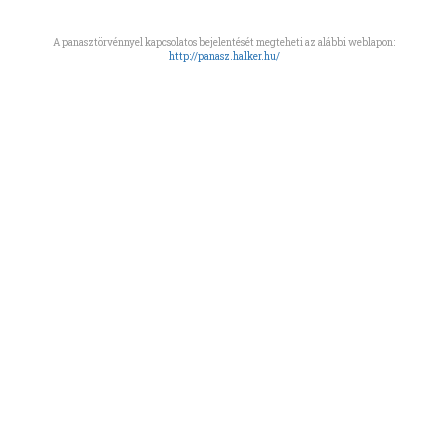
A panasztörvénnyel kapcsolatos bejelentését megteheti az alábbi weblapon:
http://panasz.halker.hu/