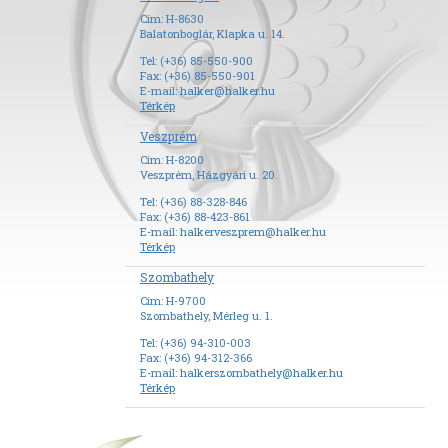
Cím: H-8630
Balatonboglár, Klapka u. 14.
Tel: (+36) 85-550-900
Fax: (+36) 85-550-901
E-mail:
halker@halker.hu
Térkép
Veszprém
Cím: H-8200
Veszprém, Házgyári u. 20.
Tel: (+36) 88-328-846
Fax: (+36) 88-423-861
E-mail:
halkerveszprem@halker.hu
Térkép
Szombathely
Cím: H-9700
Szombathely, Mérleg u. 1.
Tel: (+36) 94-310-003
Fax: (+36) 94-312-366
E-mail:
halkerszombathely@halker.hu
Térkép