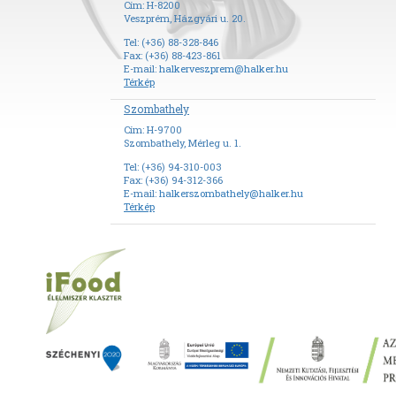
Cím: H-8200
Veszprém, Házgyári u. 20.
Tel: (+36) 88-328-846
Fax: (+36) 88-423-861
E-mail:
halkerveszprem@halker.hu
Térkép
Szombathely
Cím: H-9700
Szombathely, Mérleg u. 1.
Tel: (+36) 94-310-003
Fax: (+36) 94-312-366
E-mail:
halkerszombathely@halker.hu
Térkép