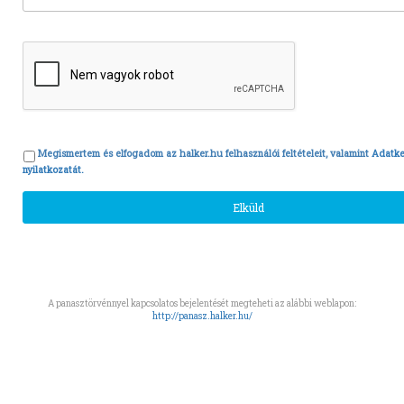
Megismertem és elfogadom az halker.hu felhasználói feltételeit, valamint
Adatke
nyilatkozatát.
A panasztörvénnyel kapcsolatos bejelentését megteheti az alábbi weblapon:
http://panasz.halker.hu/