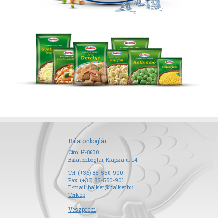
Balatonboglár
Cím: H-8630
Balatonboglár, Klapka u. 14.
Tel: (+36) 85-550-900
Fax: (+36) 85-550-901
E-mail:
halker@halker.hu
Térkép
Veszprém