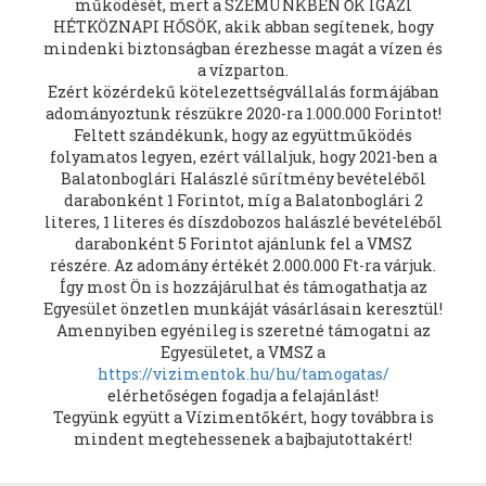
működését, mert a SZEMÜNKBEN ŐK IGAZI
HÉTKÖZNAPI HŐSÖK, akik abban segítenek, hogy
mindenki biztonságban érezhesse magát a vízen és
a vízparton.
Ezért közérdekű kötelezettségvállalás formájában
adományoztunk részükre 2020-ra 1.000.000 Forintot!
Feltett szándékunk, hogy az együttműködés
folyamatos legyen, ezért vállaljuk, hogy 2021-ben a
Balatonboglári Halászlé sűrítmény bevételéből
darabonként 1 Forintot, míg a Balatonboglári 2
literes, 1 literes és díszdobozos halászlé bevételéből
darabonként 5 Forintot ajánlunk fel a VMSZ
részére. Az adomány értékét 2.000.000 Ft-ra várjuk.
Így most Ön is hozzájárulhat és támogathatja az
Egyesület önzetlen munkáját vásárlásain keresztül!
Amennyiben egyénileg is szeretné támogatni az
Egyesületet, a VMSZ a
https://vizimentok.hu/hu/tamogatas/
elérhetőségen fogadja a felajánlást!
Tegyünk együtt a Vízimentőkért, hogy továbbra is
mindent megtehessenek a bajbajutottakért!