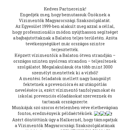
Kedves Partnereink!
Engedjék meg, hogy bemutassuk Önöknek a
Vízimentők Magyarországi Szakszolgálatát.
Az Egyesület 1999-ben alakult meg azzal a céllal,
hogy professzionális módon nyújthasson segítséget
a bajbajutottaknak a Balaton teljes területén. Azóta
tevékenységüket már országos szintre
terjesztették.
Képzett vízimentőik a Balaton ötven strandján –
országos szinten nyolcvan strandon – teljesítenek
szolgálatot. Megalakulásuk óta több mint 3000
személyt mentettek ki a vízből!
A mentési feladatok mellett nagy hangsúlyt
fektetnek a prevencióra és az utánpótlás
nevelésére is, ezért vízimentő tanfolyamokat és
iskolai prevenciós előadásokat szerveznek és
tartanak országszerte.
Munkájuk szó szoros értelemben véve életbevágóan
fontos, eredményeik példaértékűek.
Azért döntöttünk úgy a Halkernél, hogy támogatjuk
a Vízimentők Magyarországi Szakszolgálatának