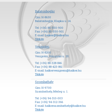
Balatonboglár
Cím: H-8630
Balatonboglár, Klapka u. 14.
Tel: (+36) 85-550-900
Fax: (+36) 85-550-901
E-mail:
halker@halker.hu
Térkép
Veszprém
Cím: H-8200
Veszprém, Házgyári u. 20.
Tel: (+36) 88-328-846
Fax: (+36) 88-423-861
E-mail:
halkerveszprem@halker.hu
Térkép
Szombathely
Cím: H-9700
Szombathely, Mérleg u. 1.
Tel: (+36) 94-310-003
Fax: (+36) 94-312-366
E-mail:
halkerszombathely@halker.hu
Térkép