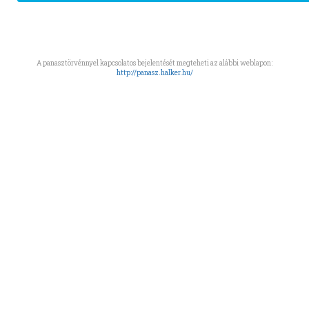
A panasztörvénnyel kapcsolatos bejelentését megteheti az alábbi weblapon:
http://panasz.halker.hu/