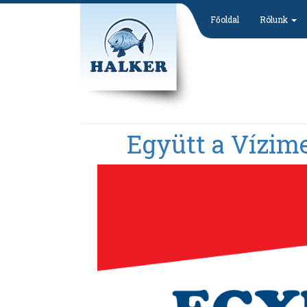
Főoldal
Rólunk
Együtt a Vízime