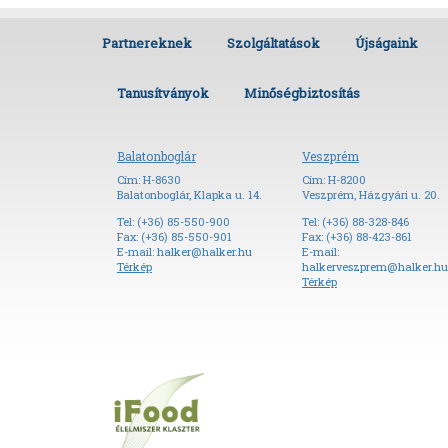
Partnereknek
Szolgáltatások
Újságaink
Tanusítványok
Minőségbiztosítás
Balatonboglár
Veszprém
Cím: H-8630
Cím: H-8200
Balatonboglár, Klapka u. 14.
Veszprém, Házgyári u. 20.
Tel: (+36) 85-550-900
Tel: (+36) 88-328-846
Fax: (+36) 85-550-901
Fax: (+36) 88-423-861
E-mail:
halker@halker.hu
E-mail:
Térkép
halkerveszprem@halker.hu
Térkép