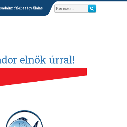
sadalmi felelősségvállalás
dor elnök úrral!