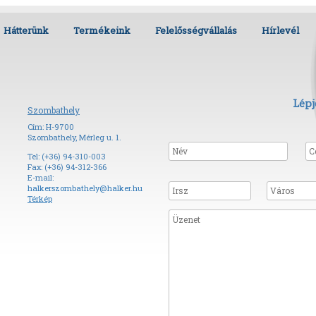
Hátterünk
Termékeink
Felelősségvállalás
Hírlevél
Lépj
Szombathely
Cím: H-9700
Szombathely, Mérleg u. 1.
Tel: (+36) 94-310-003
Fax: (+36) 94-312-366
E-mail:
halkerszombathely@halker.hu
Térkép