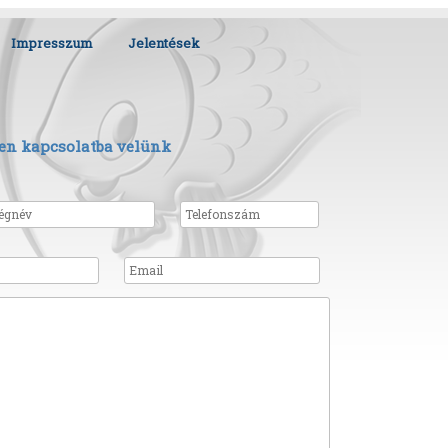
Impresszum
Jelentések
en kapcsolatba velünk